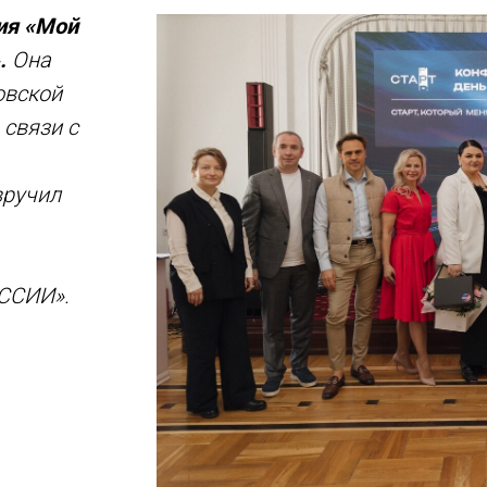
ия «Мой
».
Она
овской
 связи с
вручил
ССИИ».