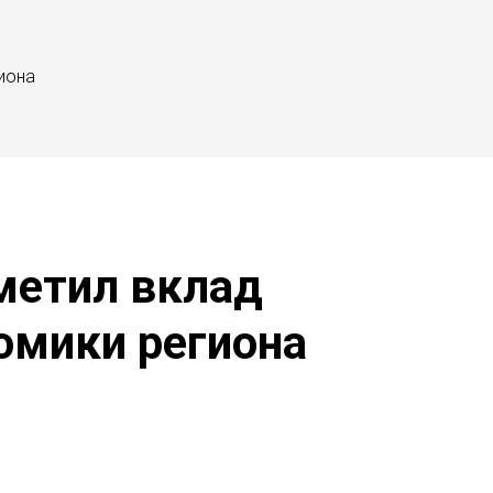
иона
метил вклад
номики региона